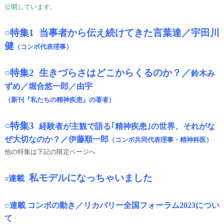
公開しています。
○
特集1 当事者から伝え続けてきた言葉達／宇田川
健
（コンボ代表理事）
○
特集2 生きづらさはどこからくるのか？／
鈴木み
ずめ／堀合悠一郎／由宇
（
新刊『私たちの精神疾患』の著者
）
○
特集3
経験者が主観で語る｢精神疾患｣の世界、それがな
ぜ大切なのか？／伊藤順一郎
（コンボ共同代表理事・精神科医）
他の特集は下記の限定ページへ
私モデルになっちゃいました
連載
○
○
連載 コンボの動き／
リカバリー全国フォーラム2023につい
て