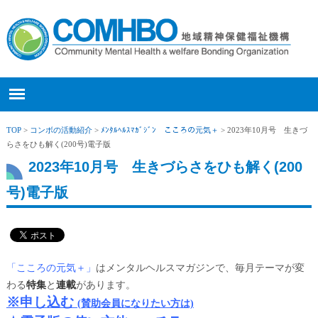
TOP
>
コンボの活動紹介
>
ﾒﾝﾀﾙﾍﾙｽﾏｶﾞｼﾞﾝ こころの元気＋
> 2023年10月号 生きづ
らさをひも解く(200号)電子版
2023年10月号 生きづらさをひも解く(200
号)電子版
「こころの元気＋
」
はメンタルヘルスマガジンで、毎月テーマが変
わる
特集
と
連載
があります。
※申し込む
(賛助会員になりたい方は)