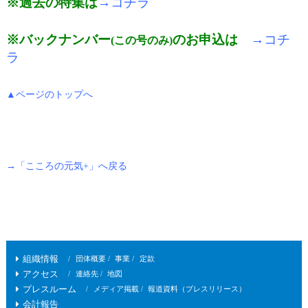
※過去の特集は
→コチラ
※バックナンバー
のお申込は
→コチ
(この号のみ)
ラ
▲ページのトップへ
→「こころの元気+」へ戻る
組織情報
団体概要
事業
定款
アクセス
連絡先
地図
プレスルーム
メディア掲載
報道資料（プレスリリース）
会計報告