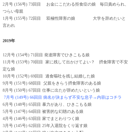
2月号 (156号) 73回目 お金にこだわる拒食症の娘 毎日責められ、
つらい母親
1月号 (155号) 72回目 双極性障害の娘 大学を辞めたいと
言われ
2019年
12月号 (154号) 71回目 発達障害でひきこもる娘
11月号 (153号) 70回目 家に残して出かけてよい？ 摂食障害で不安
定な娘
10月号 (152号) 69回目 過食嘔吐を残し結婚した娘
9月号 (151号) 68回目 父親をきらう摂食障害のある娘
8月号 (150号) 67回目 仕事に出たが辞めたいという娘
7月号 (149号) 66回目 病名が決まらず不安な息子→内容はコチラ
6月号 (148号) 65回目 暴力があり、ひきこもる娘
5月号 (147号) 64回目 被害的な幻聴のある娘
4月号 (146号) 63回目 家でまとわりつく娘
3月号 (145号) 62回目 25年入退院をくり返す娘