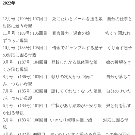
2022年
12月号 (190号) 107回目 死にたいとメールを送る娘 自分の仕事と
対応に迷う母親
11月号 (189号) 106回目 暴言暴力・過食の娘 怖くて関われ
ずつらい母親
10月号 (188号) 105回目 借金でギャンブルする息子 くり返す息子
の対応に困る母親
9月号 (187号) 104回目 登校したがる低体重な娘 娘の希望をき
くか悩む母親
8月号 (186号) 103回目 頼りの次女がうつ病に 自分が落ちこ
み、つらい母親
7月号 (185号) 102回目 話してくれなくなった娘達 自分のせいだ
が、つらい母親
6月号 (184号) 101回目 症状があり結婚が不安な娘 娘と何を話す
か困る母親
5月号 (183号) 100回目 いきなり就職を拒む娘 対応に困る母
親
4月号 (182号) 99回目 向かないとすぐ辞める息子 この先が不安