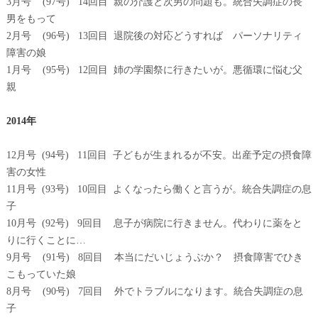
3月号 (97号) 14回目 親の介護と次男の問題も。統合失調症の長
男をもって
2月号 (96号) 13回目 退院後の対応どうすれば パーソナリティ
障害の娘
1月号 (95号) 12回目 姉の学園祭に行きたいが。悪循環に悩む父
親
2014年
12月号 (94号) 11回目 子どもが生まれるが不安。出産予定の摂食障
害の女性
11月号 (93号) 10回目 よくなったら働くと言うが。統合失調症の息
子
10月号 (92号) 9回目 息子が病院に行きません。代わりに薬をと
りに行くことに…
9月号 (91号) 8回目 本当にだいじょうぶか？ 摂食障害でひき
こもっていた娘
8月号 (90号) 7回目 外でトラブルになります。統合失調症の息
子