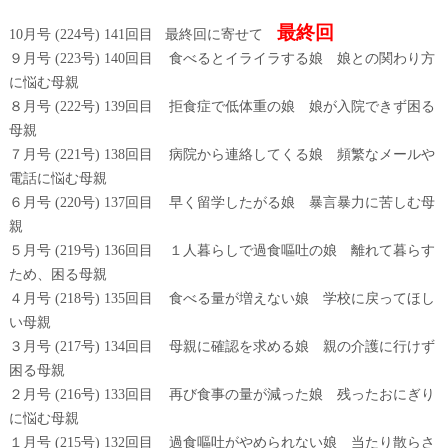
最終回
10月号 (224号) 141回目 最終回に寄せて
９月号 (223号) 140回目 食べるとイライラする娘 娘との関わり方
に悩む母親
８月号 (222号) 139回目 拒食症で低体重の娘 娘が入院できず困る
母親
７月号 (221号) 138回目 病院から連絡してくる娘 頻繁なメールや
電話に悩む母親
６月号 (220号) 137回目 早く留学したがる娘 暴言暴力に苦しむ母
親
５月号 (219号) 136回目 １人暮らしで過食嘔吐の娘 離れて暮らす
ため、困る母親
４月号 (218号) 135回目 食べる量が増えない娘 学校に戻ってほし
い母親
３月号 (217号) 134回目 母親に確認を求める娘 親の介護に行けず
困る母親
２月号 (216号) 133回目 再び食事の量が減った娘 残ったおにぎり
に悩む母親
１月号 (215号) 132回目 過食嘔吐がやめられない娘 当たり散らさ