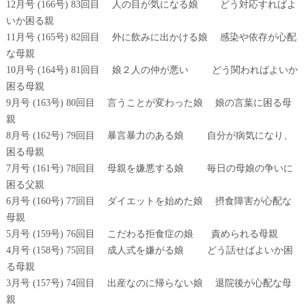
12月号 (166号) 83回目 人の目が気になる娘 どう対応すればよ
いか困る親
11月号 (165号) 82回目 外に飲みに出かける娘 感染や依存が心配
な母親
10月号 (164号) 81回目 娘２人の仲が悪い どう関わればよいか
困る母親
9月号 (163号) 80回目 言うことが変わった娘 娘の言葉に困る母
親
8月号 (162号) 79回目 暴言暴力のある娘 自分が病気になり、
困る母親
7月号 (161号) 78回目 母親を嫌悪する娘 毎日の母娘の争いに
困る父親
6月号 (160号) 77回目 ダイエットを始めた娘 摂食障害が心配な
母親
5月号 (159号) 76回目 こだわる拒食症の娘 責められる母親
4月号 (158号) 75回目 成人式を嫌がる娘 どう話せばよいか困
る母親
3月号 (157号) 74回目 出産なのに帰らない娘 退院後が心配な母
親