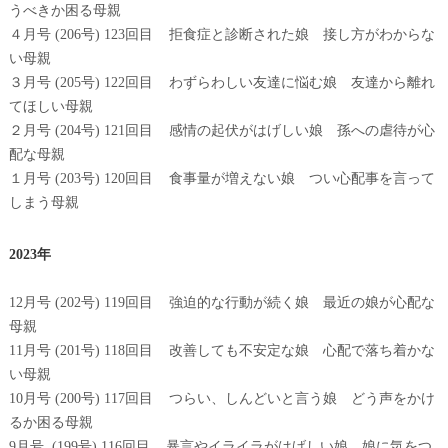
うべきか困る母親
４月号 (206号) 123回目 拒食症と診断された娘 接し方がわからな
い母親
３月号 (205号) 122回目 わずらわしい友達に悩む娘 友達から離れ
てほしい母親
２月号 (204号) 121回目 感情の起伏がはげしい娘 孫への虐待が心
配な母親
１月号 (203号) 120回目 食事量が増えない娘 つい心配事を言って
しまう母親
2023年
12月号 (202号) 119回目 強迫的な行動が続く娘 最近の娘が心配な
母親
11月号 (201号) 118回目 改善しても不安定な娘 心配で落ち着かな
い母親
10月号 (200号) 117回目 つらい、しんどいと言う娘 どう声をかけ
るか困る母親
9月号 (199号) 116回目 暴言やイライラがはげしい娘 娘に気をつ