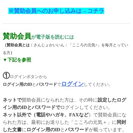
※
賛助会員へのお申し込みは→コチラ
賛助会員
が電子版を読むには
（賛助会員とは：
さんじょかいいん：「こころの元気+」を毎月とってい
る方
）
▼下記を参照
①
ログインボタンから
ログイン
ログイン用のID
と
パスワード
で
してください。
ネットで
賛助会員になられた方は、その時に
設定したログ
イン用のIDとパスワードで
ログインしてください。
ネット以外で（電話やハガキ、FAXなど
）で賛助会員にな
られた方は、最初にお送りした「こころの元気＋」に
同封
した文書
に
ログイン用のID
と
パスワード
が載っています。