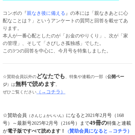
コンボの『
親なき後に備える
』の本には「親なきあとに心
配なことは？」というアンケートの質問と回答を載せてあ
ります。
本人が一番心配としたのが「お金のやりくり」、次が「家
の管理」、そして「さびしさ孤独感」でした。
この3つの回答を中心に、今月号を特集しました。
どなたでも
☆賛助会員以外の
、特集や連載の一部（
公開ペー
無料で読めます
ジ
）は
。
（→コチラ）
ぜひご覧ください
☆賛助会員
になると2021年2月号（168
（さんじょかいいん）
49冊の
号）～最新号2025年2月号（216号）まで
特集と連載
が
電子版ですべて読めます！
賛助会員になると→コチラ）
（