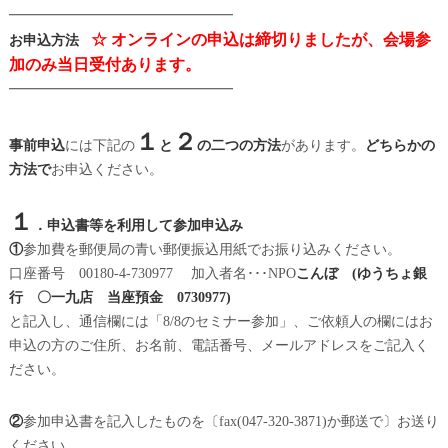
━━━━━━━━━━━━━━━━
☆ オンラインの申込は締切りましたが、会場参
お申込方法
加のみ当日受付あります。
━━━━━━━━━━━━━━━━
１
２
事前申込
には下記の
と
の二つの方法
があります。
どちらかの
方法で
お申込ください。
１
．申込書等を利用して参加申込み
①
参加費を郵便局の青い郵便振込用紙でお振り込みください。
口座番号 00180-4-730977 加入者名･･･NPO
こんぼ (ゆうちょ銀
行 〇一九店 当座預金 0730977)
と記入し、通信欄には「8/8のセミナー参加」、ご依頼人の欄にはお
申込の方のご住所、お名前、電話番号、メールアドレスをご記入く
ださい。
②
参加申込書を記入したものを〔fax(047-320-3871)か郵送で〕お送り
ください。