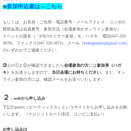
参加申込書は→
こちら
※
もしくは、お名前・ご住所・電話番号・メールアドレス・コンボの
賛助会員は会員番号・参加方法（会場参加かオンライン参加か）・
イベントの題名（「8/8のセミナー参加」を、ハガキ、電話(047-320-
3870)、ファックス(047-320-3871)、メール（
kokogenplus@gmail.com
)
のいずれかでご連絡ください。
③
上の①と②が確認できましたら
会場参加の方
には
参加券（ハガ
キ）
をお送りしますので、
当日会場にお持ちください
。また、オン
ライン参加の方には、確認メールをお送りいたします。
２
．
webから申し込み
下記のpeatix（ピーティックス）というサイトからお申し込みをお願
いします。 （クレジットカード決済、コンビニ支払い）
お申し込みは