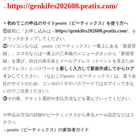
https://genkifes202608.peatix.com/
→
▼
初めてこの申込のサイトpeatix（ピーティックス）を使う方へ
https://genkifes202608.peatix.com/
①
最初に「お申し込みは→
」を
クリックかタップしてください。
②
パソコンならば、peatix（ピーティックス）一番上にある「
新規登
録
」、スマホならば一番上の三本線のメニューボタンから「
新規登
録
」を選び、自分の表示名とメールアドレス（イベントを見るため
のアドレス）とパスワードを
新しく入力して新規作成してからログ
イン
してください。（なおこのpeatix（ピーティックス）は、違う会
社のサイトのため、コンボのＩＤやパスワードではログインできな
いのでご注意ください）
③
その後、チケット選択や支払方法などを選んでいってください。
※申込み方法の詳細やピーティックスから来るメール設定などはコ
チラへ
→
peatix（ピーティックス）の参加者ガイド