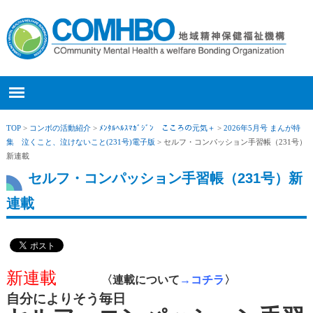
TOP
>
コンボの活動紹介
>
ﾒﾝﾀﾙﾍﾙｽﾏｶﾞｼﾞﾝ こころの元気＋
>
2026年5月号 まんが特
集 泣くこと、泣けないこと(231号)電子版
> セルフ・コンパッション手習帳（231号）
新連載
セルフ・コンパッション手習帳（231号）新
連載
新連載
〈連載について
→コチラ
〉
自分によりそう毎日