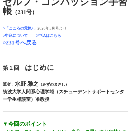
セルフ・コンパッション手習
帳
（231号）
○「
こころの元気+
」
2026年5月号より
○
○
申込について
申込はこちら
○231号へ戻る
はじめに
第１回
水野 雅之
筆者
：
（みずのまさし）
筑波大学人間系心理学域（スチューデントサポートセンタ
ー学生相談室）准教授
▼今回のポイント