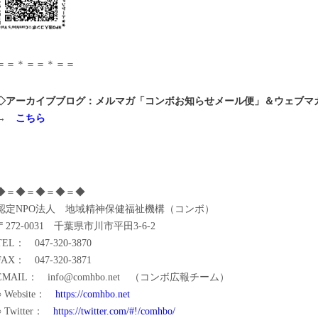
＝＝＊＝＝＊＝＝
◇アーカイブブログ：メルマガ「コンボお知らせメール便」＆ウェブマ
→
こちら
◆＝◆＝◆＝◆＝◆
認定NPO法人 地域精神保健福祉機構（コンボ）
〒272-0031 千葉県市川市平田3-6-2
TEL： 047-320-3870
FAX： 047-320-3871
EMAIL：
info@comhbo.net
（コンボ広報チーム）
○ Website：
https://comhbo.net
○ Twitter：
https://twitter.com/#!/comhbo/