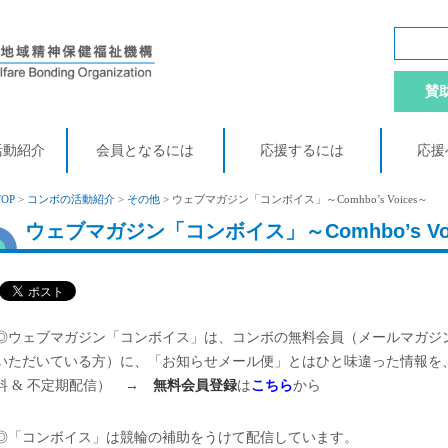
賛
活動紹介
会員となるには
応援するには
応援
TOP
>
コンボの活動紹介
>
その他
> ウェブマガジン「コンボイス」～Comhbo’s Voices～
ウェブマガジン「コンボイス」～Comhbo’s Voi
◎ウェブマガジン「コンボイス」は、コンボの無料会員（メールマガジ
いただいている方）に、「お知らせメール便」とはひと味違った情報を
料 & 不定期配信） →
無料会員登録
は
こちら
から
◎「コンボイス」は競輪の補助をうけて配信しています。