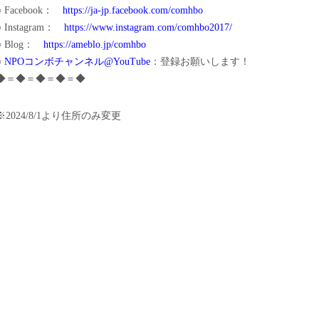
○ Facebook：
https://ja-jp.facebook.com/comhbo
○ Instagram：
https://www.instagram.com/comhbo2017/
○ Blog：
https://ameblo.jp/comhbo
○
NPOコンボチャンネル@YouTube
：登録お願いします！
◆＝◆＝◆＝◆＝◆
※2024/8/1より住所のみ変更