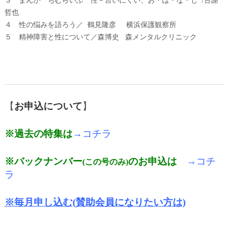
３ まんが ちむらいふ 性－言いにくい、お・は・な・し /古謝
哲也
４ 性の悩みを語ろう／ 鶴見隆彦 横浜保護観察所
５ 精神障害と性について／森博史 森メンタルクリニック
【
お申込について
】
※過去の特集は
→コチラ
※バックナンバー
のお申込は
→コチ
(この号のみ)
ラ
※毎月申し込む(賛助会員になりたい方は)