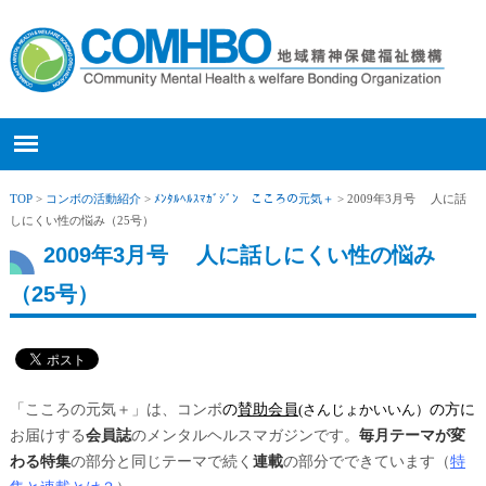
TOP
>
コンボの活動紹介
>
ﾒﾝﾀﾙﾍﾙｽﾏｶﾞｼﾞﾝ こころの元気＋
> 2009年3月号 人に話
しにくい性の悩み（25号）
2009年3月号 人に話しにくい性の悩み
（25号）
「こころの元気＋
」は、コンボ
の
賛助会員
(さんじょかいいん）
の方に
お届けする
会員誌
のメンタルヘルスマガジンです。
毎月テーマが変
わる特集
の部分と同じテーマで続く
連載
の部分でできています（
特