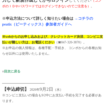
力して新規作成してからログイン
してください
（コン
ボのＩＤやパスワードではログインできないのでご注意を）
。
※
申込方法について詳しく知りたい場合は
→
コチラの
peatix（ピーティックス）参加者ガイドへ
※webからのお申し込みおよび、クレジットカード決済、コンビニ支
払いが難しい方は、お電話ください
（☎047-320-3870）。
※お申込の個人情報は、各種手配・手続き、 コンボからの各種お知
らせ以外には使用いたしません。
○
目次に戻る
━━━━━━━━━━━━━
【申込締切】
9月2日
2026年
（水）
※コンビニ支払いの場合も9/2中にお支払い手続を完了する必要があ
ります。