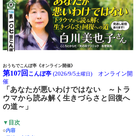
おうちでこんぼ亭《オンライン開催》
第107回
こんぼ亭
(2026/9/5
) オンライン開
土曜日
催
「あなたが悪いわけではない ～トラ
ウマから読み解く生きづらさと回復へ
の道～
」
▼
目次
○
内容