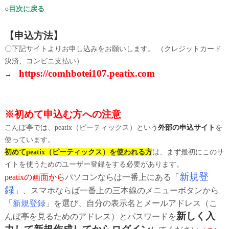
○
目次に戻る
【申込方法】
〇下記サイトよりお申し込みをお願いします。 （クレジットカード
決済、コンビニ支払い）
https://comhbotei107.peatix.com
→
※初めて申込む方への注意
こんぼ亭では、peatix（ピーティックス）という
外部の申込サイト
を
使っています。
初めてpeatix（ピーティックス）を使われる方
は、まず最初にこのサ
イトを使うためのユーザー登録をする必要があります。
新規登
peatixの画面から
パソコンならは一番上にある「
録
」、スマホならば一番上の三本線のメニューボタンから
「
新規登録
」を選び、自分の表示名とメールアドレス（こ
新しく入
んぼ亭を見るためのアドレス）とパスワードを