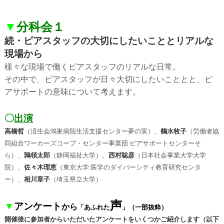
▼
分科会１
続・ピアスタッフの大切にしたいこととリアルな
現場から
様々な現場で働くピアスタッフのリアルな日常。
その中で、ピアスタッフが日々大切にしたいこととと、ピ
アサポートの意味について考えます。
〇
出演
高橋哲
（済生会鴻巣病院生活支援センター夢の実）、
鶴水牧子
（労働者協
同組合ワーカーズコープ・センター事業団 ピアサポートセンターそ
ら）、
鶉領太郎
（静岡福祉大学）、
西村聡彦
（日本社会事業大学大学
院）、
佐々木理恵
（東京大学 医学のダイバーシティ教育研究センタ
ー）、
相川章子
（埼玉県立大学）
声
▼
アンケート
から
「あふれた
」
（一部抜粋）
開催後に参加者からいただいたアンケートをいくつかご紹介します（以下