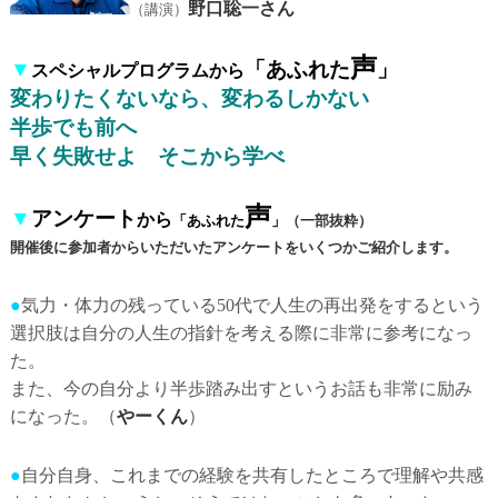
野口聡一さん
（講演）
声
▼
「あふれた
」
スペシャルプログラムから
変わりたくないなら、変わるしかない
半歩でも前へ
早く失敗せよ そこから学べ
声
▼
アンケート
から
「あふれた
」
（一部抜粋）
開催後に参加者からいただいたアンケートをいくつかご紹介します。
●
気力・体力の残っている50代で人生の再出発をするという
選択肢は自分の人生の指針を考える際に非常に参考になっ
た。
また、今の自分より半歩踏み出すというお話も非常に励み
になった。（
やーくん
）
●
自分自身、これまでの経験を共有したところで理解や共感