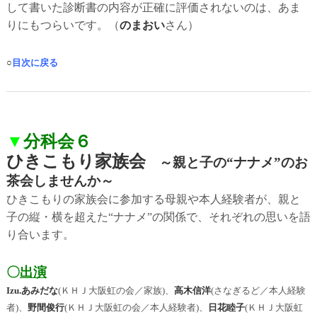
して書いた診断書の内容が正確に評価されないのは、あま
りにもつらいです。
（
のまおい
さん）
○
目次に戻る
▼
分科会６
ひきこもり家族会
～親と子の“ナナメ”のお
茶会しませんか～
ひきこもりの家族会に参加する母親や本人経験者が、親と
子の縦・横を超えた“ナナメ”の関係で、それぞれの思いを語
り合います。
〇
出演
Izu.あみだな
(ＫＨＪ大阪虹の会／家族)、
高木信洋
(さなぎるど／本人経験
者)、
野間俊行
(ＫＨＪ大阪虹の会／本人経験者)、
日花睦子
(ＫＨＪ大阪虹