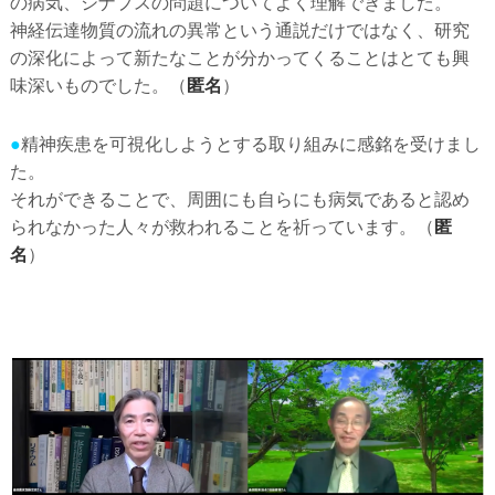
の病気、シナプスの問題についてよく理解できました。
神経伝達物質の流れの異常という通説だけではなく、研究
の深化によって新たなことが分かってくることはとても興
味深いものでした。（
匿名
）
●
精神疾患を可視化しようとする取り組みに感銘を受けまし
た。
それができることで、周囲にも自らにも病気であると認め
られなかった人々が救われることを祈っています。（
匿
名
）