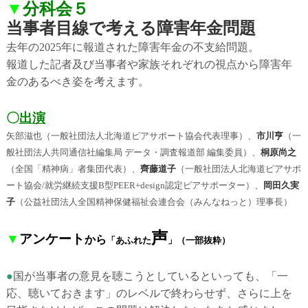
▼
分科会５
当事者目線で考える障害年金問題
去年の2025年に報道された障害年金の不支給問題。
報道した記者及び当事者や家族それぞれの視点から障害年
金のあるべき姿を考えます。
〇
出演
矢部滋也（一般社団法人北海道ピアサポート協会代表理事）、
市川亨
（一
般社団法人共同通信社編集局 データ・調査報道部 編集委員）、
桐原尚之
（全国「精神病」者集団代表）、
齊藤道子
（一般社団法人北海道ピアサポ
ート協会/就労継続支援B型PEER+design認定ピアサポーター）、
岡田久実
子
（公益社団法人全国精神保健福祉会連合会（みんなねっと）理事長）
声
▼
アンケート
から
「あふれた
」
（一部抜粋）
●
国が当事者の意見を聴こうとしているといっても、「一
応、聴いておきます」のレベルで終わらせず、さらに上を