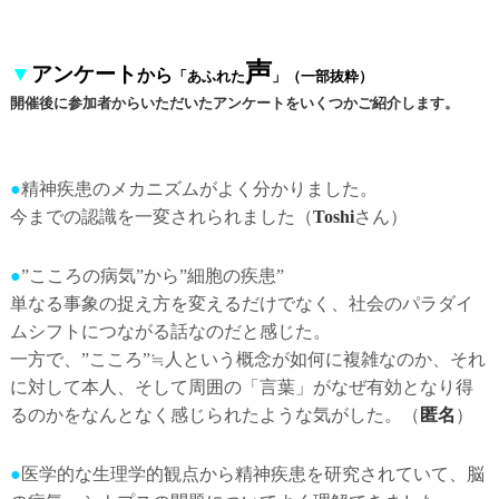
声
▼
アンケート
から
「あふれた
」
（一部抜粋）
開催後に参加者からいただいたアンケートをいくつかご紹介します。
●
精神疾患のメカニズムがよく分かりました。
今までの認識を一変されられました（
Toshi
さん）
●
”こころの病気”から”細胞の疾患”
単なる事象の捉え方を変えるだけでなく、社会のパラダイ
ムシフトにつながる話なのだと感じた。
一方で、”こころ”≒人という概念が如何に複雑なのか、それ
に対して本人、そして周囲の「言葉」がなぜ有効となり得
るのかをなんとなく感じられたような気がした。（
匿名
）
●
医学的な生理学的観点から精神疾患を研究されていて、脳