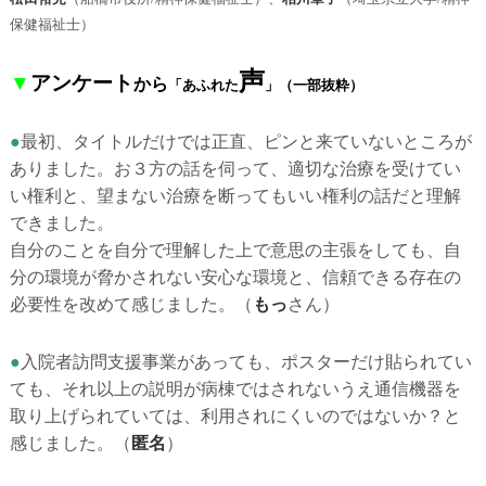
保健福祉士）
声
▼
アンケート
から
「あふれた
」
（一部抜粋）
●
最初、タイトルだけでは正直、ピンと来ていないところが
ありました。お３方の話を伺って、適切な治療を受けてい
い権利と、望まない治療を断ってもいい権利の話だと理解
できました。
自分のことを自分で理解した上で意思の主張をしても、自
分の環境が脅かされない安心な環境と、信頼できる存在の
必要性を改めて感じました。
（
もっ
さん）
●
入院者訪問支援事業があっても、ポスターだけ貼られてい
ても、それ以上の説明が病棟ではされないうえ通信機器を
取り上げられていては、利用されにくいのではないか？と
感じました。
（
匿名
）