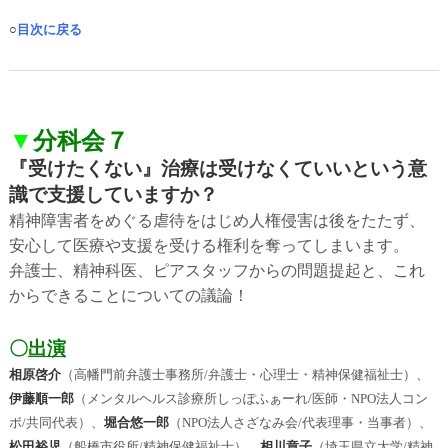
○
目次に戻る
▼
分科会７
『受けたくない』治療は受けなくていいという意
識で支援していますか？
精神障害者をめぐる虐待をはじめ人権侵害は後をたたず、
安心して医療や支援を受ける権利を奪ってしまいます。
弁護士、精神科医、ピアスタッフからの問題提起と、これ
からできることについての議論！
〇
出演
相原啓介
（高幡門前弁護士事務所/弁護士・心理士・精神保健福祉士）、
伊藤順一郎
（メンタルヘルス診療所しっぽふぁーれ/医師・NPO法人コン
ボ/共同代表）、
堀合悠一郎
（NPO法人さざなみ会/代表理事・当事者）、
松田裕児
（船橋市役所/精神保健福祉士）、
相川章子
（埼玉県立大学/精神