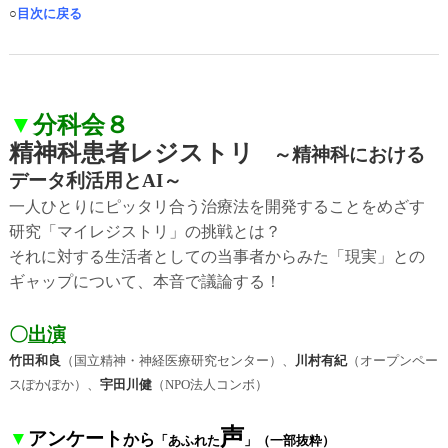
○
目次に戻る
▼
分科会８
精神科患者レジストリ
～精神科における
データ利活用とAI～
一人ひとりにピッタリ合う治療法を開発することをめざす
研究「マイレジストリ」の挑戦とは？
それに対する生活者としての当事者からみた「現実」との
ギャップについて、本音で議論する！
〇
出演
竹田和良
（国立精神・神経医療研究センター）、
川村有紀
（オープンペー
スぽかぽか）、
宇田川健
（NPO法人コンボ）
声
▼
アンケート
から
「あふれた
」
（一部抜粋）