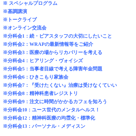
※
スペシャルプログラム
※
基調講演
※
トークライブ
※
オンライン交流会
※
分科会1：続・ピアスタッフの大切にしたいこと
※
分科会2：WRAPの最新情報等をご紹介
※
分科会3：医療の場からリカバリーを考える
※
分科会4：ヒアリング・ヴォイシズ
※
分科会5：当事者目線で考える障害年金問題
※
分科会6：ひきこもり家族会
※
分科会7：『受けたくない』治療は受けなくていい
※
分科会8：精神科患者レジストリ
※
分科会9：注文に時間がかかるカフェを知ろう
※
分科会10：ユース世代のメンタルヘルス！
※
分科会12：精神科医療の均霑化・標準化
※
分科会13：パーソナル・メディスン