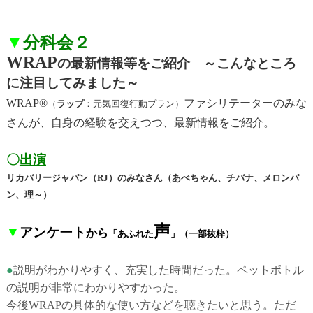
▼
分科会２
WRAP
の最新情報等をご紹介 ～こんなところ
に注目してみました～
WRAP®
ファシリテーターのみな
（
ラップ
：元気回復行動プラン）
さんが、自身の経験を交えつつ、最新情報をご紹介。
〇
出演
リカバリージャパン（RJ）のみなさん（あべちゃん、チバナ、メロンパ
ン、理～）
声
▼
アンケート
から
「あふれた
」
（一部抜粋）
●
説明がわかりやすく、充実した時間だった。ペットボトル
の説明が非常にわかりやすかった。
今後WRAPの具体的な使い方などを聴きたいと思う。ただ