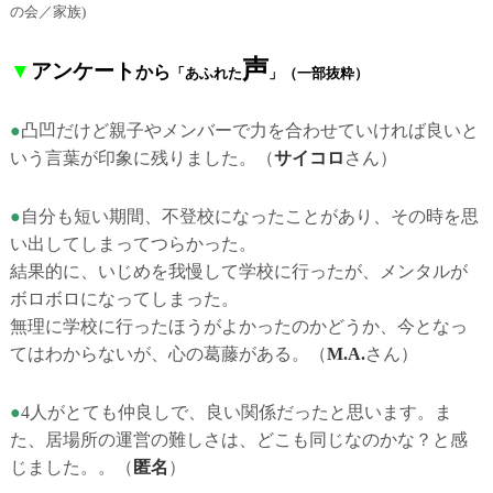
の会／家族)
声
▼
アンケート
から
「あふれた
」
（一部抜粋）
●
凸凹だけど親子やメンバーで力を合わせていければ良いと
いう言葉が印象に残りました。
（
サイコロ
さん）
●
自分も短い期間、不登校になったことがあり、その時を思
い出してしまってつらかった。
結果的に、いじめを我慢して学校に行ったが、メンタルが
ボロボロになってしまった。
無理に学校に行ったほうがよかったのかどうか、今となっ
てはわからないが、心の葛藤がある。
（
M.A.
さん）
●
4人がとても仲良しで、良い関係だったと思います。ま
た、居場所の運営の難しさは、どこも同じなのかな？と感
じました。。
（
匿名
）