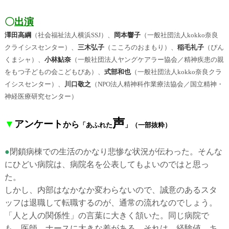
〇
出演
澤田高綱
（社会福祉法人横浜SSJ）、
岡本響子
（一般社団法人kokko奈良
クライシスセンター）、
三木弘子
（こころのおまもり）、
稲毛礼子
（ぴん
くまシャ）、
小林鮎奈
（一般社団法人ヤングケアラー協会／精神疾患の親
をもつ子どもの会こどもぴあ）、
式部和也
（一般社団法人kokko奈良クラ
イシスセンター）、
川口敬之
（NPO法人精神科作業療法協会／国立精神・
神経医療研究センター）
声
▼
アンケート
から
「あふれた
」
（一部抜粋）
●
閉鎖病棟での生活のかなり悲惨な状況が伝わった。そんな
にひどい病院は、病院名を公表してもよいのではと思っ
た。
しかし、内部はなかなか変わらないので、誠意のあるスタ
ッフは退職して転職するのが、通常の流れなのでしょう。
「人と人の関係性」の言葉に大きく頷いた。同じ病院で
も、医師、ナースに大きな差がある。それは、経験値、キ