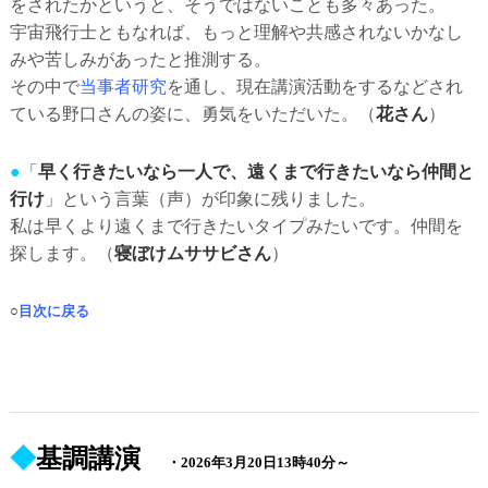
をされたかというと、そうではないことも多々あった。
宇宙飛行士ともなれば、もっと理解や共感されないかなし
みや苦しみがあったと推測する。
その中で
当事者研究
を通し、現在講演活動をするなどされ
ている野口さんの姿に、勇気をいただいた。
（
花さん
）
●
「
早く行きたいなら一人で、遠くまで行きたいなら仲間と
行け
」という言葉（声）が印象に残りました。
私は早くより遠くまで行きたいタイプみたいです。仲間を
探します。（
寝ぼけムササビさん
）
○
目次に戻る
◆
基調講演
・2026年3月20日13時40分～