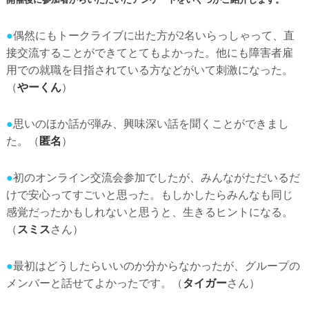
●
偶然にもトークライブに出た方が2名いらっしゃって、直
接交流することができてとてもよかった。他にも障害者雇
用での就職を目指されている方などがいて刺激になった。
（
やーくん
）
●
思いのほか話が弾み、興味深い話を聞くことができまし
た。
（
匿名
）
●
初のオンライン交流会参加でしたが、みんながただいるだ
けで安心ってすごいと思った。もしかしたらみんなも同じ
感覚だったかもしれないと思うと、生きるヒントになる。
（
スミス
さん）
●
最初はどうしたらいいのか分からなかったが、グループの
メンバーと話せてよかったです。
（
タイガー
さん）