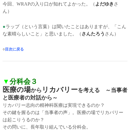
今回、WRAPの入り口が知れてよかった。（
よだゆき
さ
ん）
●
ラップ（という言葉）は聞いたことはありますが、「こん
な素晴らしいこと」と思いました。
（
さんたろう
さん）
○
目次に戻る
▼
分科会３
医療の場
リカバリー
から
を考える ～当事者
と医療者の対話から～
リカバリー志向の精神科医療は実現できるのか？
その鍵を握るのは「当事者の声」。医療の場でリカバリー
は起こりうるのか？
その問いに、長年取り組んでいる分科会。