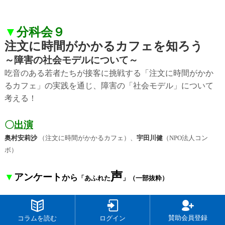
▼
分科会９
注文に時間がかかるカフェを知ろう
～障害の社会モデルについて～
吃音のある若者たちが接客に挑戦する「注文に時間がかか
るカフェ」の実践を通じ、障害の「社会モデル」について
考える！
〇
出演
奥村安莉沙
（注文に時間がかかるカフェ）、
宇田川健
（NPO法人コン
ボ）
声
▼
アンケート
から
「あふれた
」
（一部抜粋）
●
リンク先から、地元テレビ局の動画を観ました。勇気をも
らえました。個人モデルと社会モデルの双方の歩み寄りが
賛助会員登録
コラムを読む
ログイン