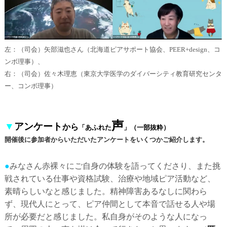
左：（司会）矢部滋也さん（北海道ピアサポート協会、PEER+design、コ
ンボ理事）、
右：（司会）佐々木理恵（東京大学医学のダイバーシティ教育研究センタ
ー、コンボ理事）
声
▼
アンケート
から
「あふれた
」
（一部抜粋）
開催後に参加者からいただいたアンケートをいくつかご紹介します。
●
みなさん赤裸々にご自身の体験を語ってくださり、また挑
戦されている仕事や資格試験、治療や地域ピア活動など、
素晴らしいなと感じました。精神障害あるなしに関わら
ず、現代人にとって、ピア仲間として本音で話せる人や場
所が必要だと感じました。私自身がそのような人になっ