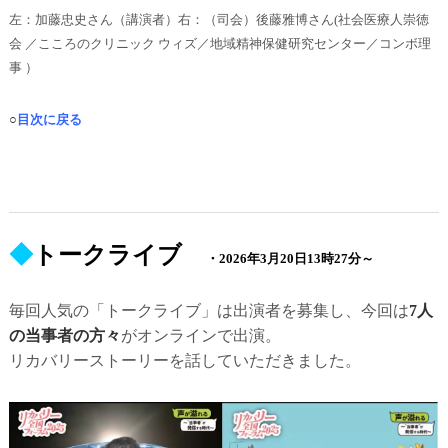
左：加藤忠史さん（講演者）右：（司会）後藤雅博さん(社会医療人崇徳
会 ／こころのクリニック ウィズ／地域精神保健研究センター／コンボ理
事 ）
○
目次に戻る
◆
トークライブ
・2026年3月20日13時27分～
毎回人気の「トークライブ」は出演者を募集し、今回は
7人
の当事者の方々
がオンラインで出演。
リカバリーストーリーを話していただきました。