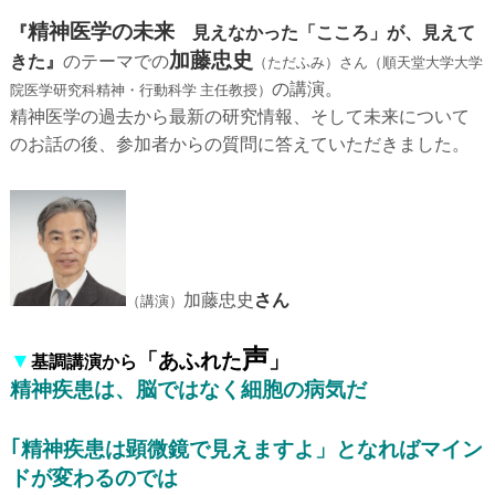
精神医学の未来
『
見えなかった「こころ」が、見えて
加藤忠史
きた』
のテーマでの
（ただふみ）さん（順天堂大学大学
の講演。
院医学研究科精神・行動科学 主任教授）
精神医学の過去から最新の研究情報、そして未来について
のお話の後、参加者からの質問に答えていただきました。
加藤忠史
さん
（講演）
声
▼
「あふれた
」
基調講演から
精神疾患は、脳ではなく細胞の病気だ
｢精神疾患は顕微鏡で見えますよ」となればマイン
ドが変わるのでは