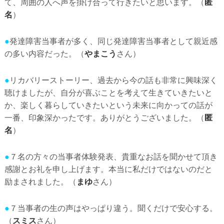
て、周囲の人へ声を掛け合って行きたいと思います。
（
匿
名
）
●
発達障害当事者が多く、同じ発達障害当事者として親近感
の多い内容だった。
（
やまこう
さん）
●
リカバリーストーリー、過去から今の話も非常に興味深く
聴けましたが、自分が喜ぶことを考えて生きていきたいと
か、楽しく暮らしていきたいという未来に向かっての話が
一番、印象深かったです。ありがとうございました。
（
匿
名
）
●
７名の方々の当事者体験発表、貴重なお話を聞かせて頂き
感謝とお礼を申し上げます。本当に私だけではないのだと
励まされました。
（
まゆ
さん）
●
７当事者の生の声はやっぱり違う。聞くだけで安心する。
（
スミス
さん）