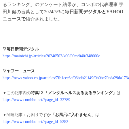
るランキング
」のアンケート結果が、コンボの代表理事 宇
田川健の言葉として2024/5/3に
毎日新聞デジタル
と
YAHOO
ニュース
で
紹介されました。
▽毎日新聞デジタル
https://mainichi.jp/articles/20240502/k00/00m/040/348000c
▽ヤフーニュース
https://news.yahoo.co.jp/articles/7fb1cec6af03bdb21f49f0b0bc70eda29da173
▼この記事内の
特集12 「メンタルヘルスあるあるランキング」
は
https://www.comhbo.net/?page_id=32789
▼関連記事：お困りですか「
お風呂に入れません」
は
https://www.comhbo.net/?page_id=5282