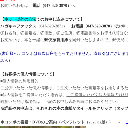
お問い合わせは、
電話（047-320-3870）
へ。
【
ネット以外の方法
でのお申し込みについて】
ハガキ
や
ファックス
（047-320-3871）、
お電話（047-320-3870）で
お申
①お名前、②書籍名、③冊数、④ご住所、⑤電話番号をお伝え(明記)く
お支払いは、本と一緒に
郵便振替用紙
を同封いたしますので、郵便局
(書店様へ：コンボは取次口座をもっておりません。直取引はございますので
3870）
【お客様の個人情報について】
■個人情報の利用目的
ご提供いただいた個人情報は、ご注文いただいた書籍等をお送りする
■個人情報をご提供いただく場合は、
「ご提供いただく個人情報の取り
同意いただける場合は、下記のお申し込み画面にお進みください。
※詳細やお申込は、それぞれの本の表紙かタイトルをクリック（タッ
◆
コンボの書籍・DVDのご案内（パンフレット
（2026.02版）
）
→