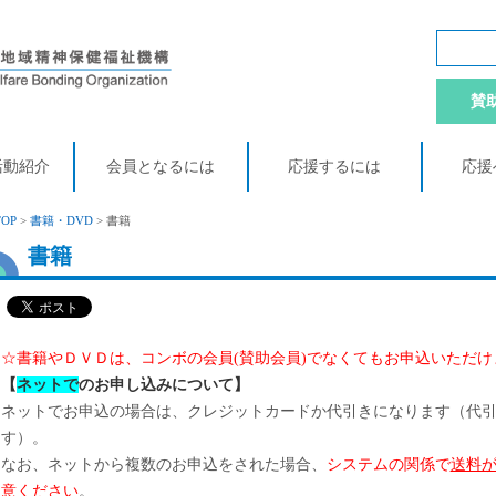
賛
活動紹介
会員となるには
応援するには
応援
TOP
>
書籍・DVD
> 書籍
書籍
☆書籍やＤＶＤは、コンボの会員(賛助会員)でなくてもお申込いただけ
【
ネットで
のお申し込みについて】
ネットでお申込の場合は、クレジットカードか代引きになります（代
す）。
なお、ネットから複数のお申込をされた場合、
システムの関係で
送料
意
ください
。