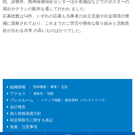
院、診療所、精神保健福祉センターほか各施設などでのポスターの
掲出やチラシの配布を通して行われ ました。
応募総数は54件、いずれの応募も当事者の自立支援や社会環境の整
備に貢献されており、これまでのご苦労や懸命な取り組みと活動意
欲が伝わる水準 の高いものばかりでした。
組織情報
団体概要
事業
定款
アクセス
連絡先
地図
プレスルーム
メディア掲載
報道資料（プレスリリース）
会計報告
個人情報保護方針
特定商取引に関する表記
免責・注意事項
サイトマップ