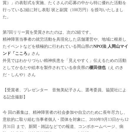
賞）」の表彰式を実施、たくさんの応募の中から特に優れた活動を
行っている2組に対し表彰 状と副賞（100万円）を授与いたしまし
た。
第7回リリー賞を受賞されたのは、次の2組です。
精神障害当事者の就労活動を具現化した店舗運営や、地域に根差し
たイベントなどを積極的に行われている岡山県の
NPO法 人岡山マイ
ンド「こころ」
さん
外見ではわかりづらい精神疾患を「見えやすく」伝えるための活動
としてかるたや絵本を製作されている奈良県の
榎田信也
（え のき
だ・しんや）さん
【受賞者、プレゼンター 音無美紀子さん、選考委員、協賛社によ
る記念撮影】
今 回の募集は、精神障害者の社会参加や自立のために長年尽力し、
意欲的に取り組む当事者個人・団体を対象に、2010年9月13日から12
月31日 まで、新聞・雑誌などでの報道、コンボホームページ、病