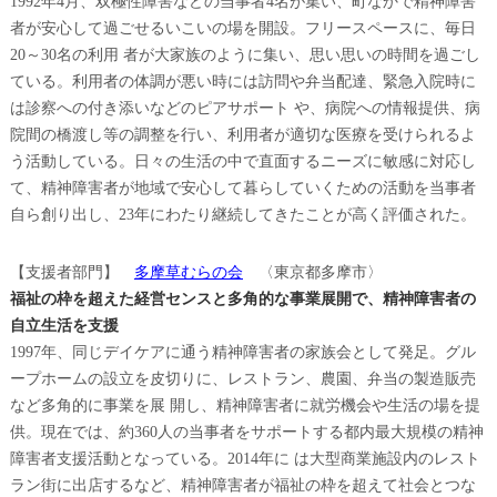
1992年4月、双極性障害などの当事者4名が集い、町なかで精神障害
者が安心して過ごせるいこいの場を開設。フリースペースに、毎日
20～30名の利用 者が大家族のように集い、思い思いの時間を過ごし
ている。利用者の体調が悪い時には訪問や弁当配達、緊急入院時に
は診察への付き添いなどのピアサポート や、病院への情報提供、病
院間の橋渡し等の調整を行い、利用者が適切な医療を受けられるよ
う活動している。日々の生活の中で直面するニーズに敏感に対応し
て、精神障害者が地域で安心して暮らしていくための活動を当事者
自ら創り出し、23年にわたり継続してきたことが高く評価された。
【支援者部門】
多摩草むらの会
〈東京都多摩市〉
福祉の枠を超えた経営センスと多角的な事業展開で、精神障害者の
自立生活を支援
1997年、同じデイケアに通う精神障害者の家族会として発足。グル
ープホームの設立を皮切りに、レストラン、農園、弁当の製造販売
など多角的に事業を展 開し、精神障害者に就労機会や生活の場を提
供。現在では、約360人の当事者をサポートする都内最大規模の精神
障害者支援活動となっている。2014年に は大型商業施設内のレスト
ラン街に出店するなど、精神障害者が福祉の枠を超えて社会とつな