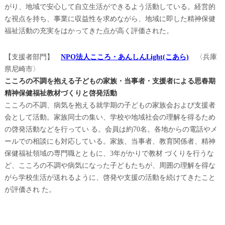
がり、地域で安心して自立生活ができるよう活動している。経営的
な視点を持ち、事業に収益性を求めながら、地域に即した精神保健
福祉活動の充実をはかってきた点が高く評価された。
【支援者部門】
NPO法人こころ・あんしんLight(こあら)
〈兵庫
県尼崎市〉
こころの不調を抱える子どもの家族・当事者・支援者による思春期
精神保健福祉教材づくりと啓発活動
こころの不調、病気を抱える就学期の子どもの家族会および支援者
会として活動。家族同士の集い、学校や地域社会の理解を得るため
の啓発活動などを行ってい る。会員は約70名。各地からの電話やメ
ールでの相談にも対応している。家族、当事者、教育関係者、精神
保健福祉領域の専門職とともに、3年がかりで教材 づくりを行うな
ど、こころの不調や病気になった子どもたちが、周囲の理解を得な
がら学校生活が送れるように、啓発や支援の活動を続けてきたこと
が評価され た。