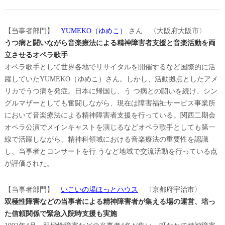
【当事者部門】
YUMEKO（ゆめこ）
さん 〈大阪府大阪市〉
うつ病と闘いながら音楽療法による精神障害者支援と音楽活動を両
立させるオペラ歌手
オペラ歌手として世界各地でリサイタルを開催するなど国際的に活
躍していたYUMEKO（ゆめこ）さん。しかし、活動拠点としたアメ
リカでうつ病を発症。日本に帰国し、う つ病との闘いを続け、シン
グルマザーとしても奮闘しながら、現在は障害福祉サービス事業所
において音楽療法による精神障害者支援を行っている。関西二期会
オペラ公演でメインキャストを演じるなどオペラ歌手としても第一
線で活躍しながら、精神科領域における音楽療法の重要性を認識
し、当事者とコンサートを行 うなど地域で交流活動を行っている点
が評価された。
【当事者部門】
いこいの場ほっとハウス
〈京都府宇治市〉
双極性障害などの当事者による精神障害者が集える場の運営、培っ
た信頼関係で緊急入院時支援も実施