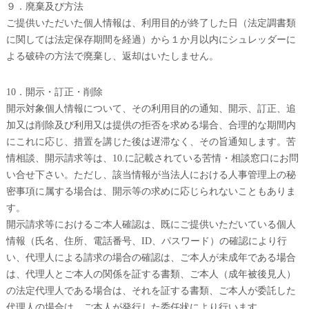
９．廃棄及び方法
ご提供いただいた個人情報は、利用目的が終了した日（法定調書類
に関しては法定保存期間を経過）から１か月以内にシュレッダーに
よる破砕の方法で廃棄し、返却はいたしません。
10．開示・訂正・削除
開示対象個人情報について、その利用目的の通知、開示、訂正、追
加又は削除及び利用又は提供の拒否を求める場合、合理的な期間内
にこれに応じ、措置を講じた後は遅滞なく、その旨通知します。苦
情相談、開示請求等は、10.に記載されている苦情・相談窓口にお問
い合せ下さい。ただし、該当情報が当法人における人事管理上の秘
密事項に属する場合は、開示等の求めに応じられないこともありま
す。
開示請求等におけるご本人確認は、既にご提供いただいている個人
情報（氏名、住所、電話番号、ID、パスワード）の確認により行
い、代理人による請求の場合の確認は、ご本人が未成年である場合
は、代理人とご本人の関係を証する書類、ご本人（成年被後見人）
の法定代理人である場合は、それを証する書類、ご本人が委託した
代理人の場合は、ご本人が発行した委任状により行います。