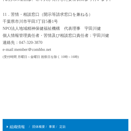
11．苦情・相談窓口（開示等請求窓口を兼ねる）
千葉県市川市平田3丁目5番1号
NPO法人地域精神保健福祉機構 代表理事 宇田川健
個人情報管理責任者・苦情及び相談窓口責任者：宇田川健
連絡先：047-320-3870
e-mail:member＠comhbo.net
(受付時間 月曜日～金曜日 祝祭日を除く 10時～16時)
組織情報
団体概要
事業
定款