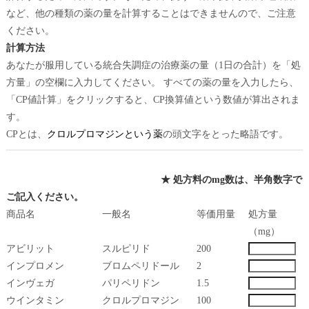
など、他の種類の薬の量を計算することはできませんので、ご注意
ください。
計算方法
あなたが服用している統合失調症の治療薬の量（1日の合計）を「処
方量」の空欄に入力してください。 すべての薬の量を入力したら、
「CP値計算」をクリックすると、CP換算値という数値が算出されま
す。
CPとは、
クロルプロマジンという薬
の頭文字をとった略語です。
★ 処方料のmg数は、半角数字で
ご記入ください。
商品名
一般名
等価用量
処方量
（mg）
アビリット
スルピリド
200
インプロメン
ブロムペリドール
2
インヴェガ
パリペリドン
1.5
ウインタミン
クロルプロマジン
100