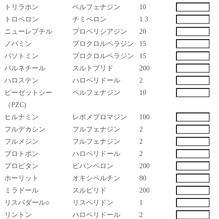
トリラホン
ペルフェナジン
10
トロペロン
チミペロン
1.3
ニューレプチル
プロペリシアジン
20
ノバミン
プロクロルペラジン
15
パソトミン
プロクロルペラジン
15
バルネチール
スルトプリド
200
ハロステン
ハロペリドール
2
ピーゼットシー
ペルフェナジン
10
（PZC)
ヒルナミン
レボメプロマジン
100
フルデカシン
フルフェナジン
2
フルメジン
フルフェナジン
2
ブロトポン
ハロペリドール
2
プロピタン
ピパンペロン
200
ホーリット
オキシペルチン
80
ミラドール
スルピリド
200
リスパダール○
リスペリドン
1
リントン
ハロペリドール
2