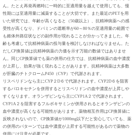
ん。たとえ再発再燃時に一時的に至適用量を越えて使用しても、慢
性期には至適用量に減薬することが大切です。また最近のPETを用
いた研究では、年齢が高くなると（50歳以上）、抗精神病薬への感
受性が高くなり、ドパミンの遮断率が60～80％の至適用量の範囲で
も錐体外路症状などの副作用が現れることが分かってきました。年
齢も考慮して抗精神病薬の投与量を検討しなければなりません。た
だしCP換算値は抗精神病薬の力価を示す万能の数値ではありませ
ん。同じCP換算値でも薬の併用の仕方では、抗精神病薬の血中濃度
が上昇し、効果が強く現れることがあります。抗精神病薬は大多数
が肝臓のチトクロームP450（CYP）で代謝されます。
リスペリドンなら主にCYP２D６で代謝されます。CYP2D６を阻害
するパロキセチンを併用するとリスペリドンの血中濃度が上昇しや
すくなります。オランザピンなら主にCYP1A２で代謝されます。
CYP1A２を阻害するフルボキサミンが併用されるとオランザピンの
血中濃度が高くなる可能性があります。薬物相互作用はCP換算値に
反映されないので、CP換算値が1000mg以下だと安心していても、薬
の併用のパターンでは血中濃度が上昇する可能性があるので薬物の
併用には注意が必要です。