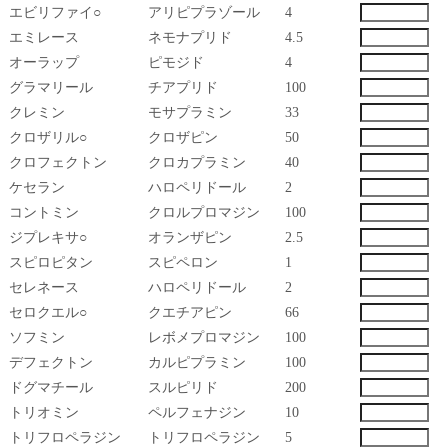
エビリファイ○
アリピプラゾール
4
エミレース
ネモナプリド
4.5
オーラップ
ピモジド
4
グラマリール
チアプリド
100
クレミン
モサプラミン
33
クロザリル○
クロザピン
50
クロフェクトン
クロカプラミン
40
ケセラン
ハロペリドール
2
コントミン
クロルプロマジン
100
ジプレキサ○
オランザピン
2.5
スピロピタン
スピペロン
1
セレネース
ハロペリドール
2
セロクエル○
クエチアピン
66
ソフミン
レボメプロマジン
100
デフェクトン
カルピプラミン
100
ドグマチール
スルピリド
200
トリオミン
ペルフェナジン
10
トリフロペラジン
トリフロペラジン
5