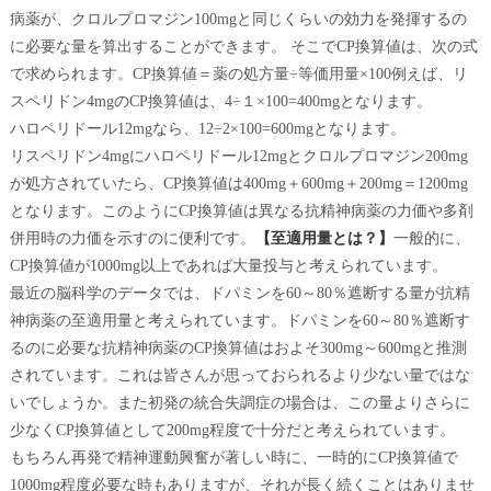
病薬が、クロルプロマジン100mgと同じくらいの効力を発揮するの
に必要な量を算出することができます。 そこでCP換算値は、次の式
で求められます。CP換算値＝薬の処方量÷等価用量×100例えば、リ
スペリドン4mgのCP換算値は、4÷１×100=400mgとなります。
ハロペリドール12mgなら、12÷2×100=600mgとなります。
リスペリドン4mgにハロペリドール12mgとクロルプロマジン200mg
が処方されていたら、CP換算値は400mg＋600mg＋200mg＝1200mg
となります。このようにCP換算値は異なる抗精神病薬の力価や多剤
併用時の力価を示すのに便利です。
【至適用量とは？】
一般的に、
CP換算値が1000mg以上であれば大量投与と考えられています。
最近の脳科学のデータでは、ドパミンを60～80％遮断する量が抗精
神病薬の至適用量と考えられています。ドパミンを60～80％遮断す
るのに必要な抗精神病薬のCP換算値はおよそ300mg～600mgと推測
されています。これは皆さんが思っておられるより少ない量ではな
いでしょうか。また初発の統合失調症の場合は、この量よりさらに
少なくCP換算値として200mg程度で十分だと考えられています。
もちろん再発で精神運動興奮が著しい時に、一時的にCP換算値で
1000mg程度必要な時もありますが、それが長く続くことはありませ