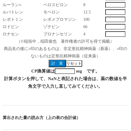
ルーラン○
ペロスピロン
8
ルバトレン
モペロン
12.5
レボトミン
レボメプロマジン
100
ロドピン
ゾテピン
66
ロナセン
ブロナンセリン
4
（©稲垣中，稲田俊也 著作権者の許可を得て掲載）
商品名の後に○印のあるものは、非定形抗精神病薬（新薬）、○印の
ないものは定形抗精神病薬（従来薬）
CP換算値は
mg です。
計算ボタンを押して、NaNと表記された場合は、薬の数値を半
角文字で入力し直してみてください。
算出された量の読み方（上の表の合計値）