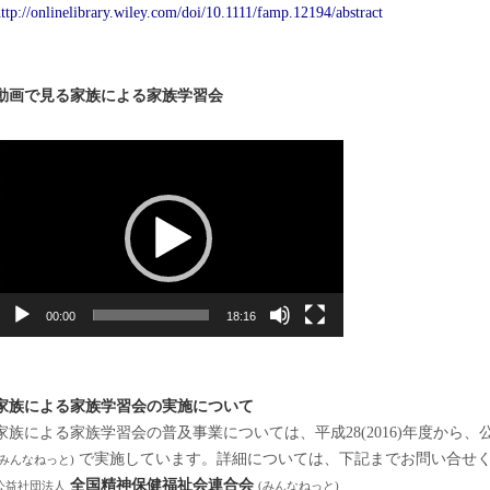
ttp://onlinelibrary.wiley.
com/doi/10.1111/famp.12194/
abstract
動画で見る家族による家族学習会
動
画
プ
レ
ー
ヤ
ー
00:00
18:16
家族による家族学習会の実施について
家族による家族学習会の普及事業については、平成28(2016)年度から
で実施しています。詳細については、下記までお問い合せ
(みんなねっと)
全国精神保健福祉会連合会
公益社団法人
(みんなねっと)