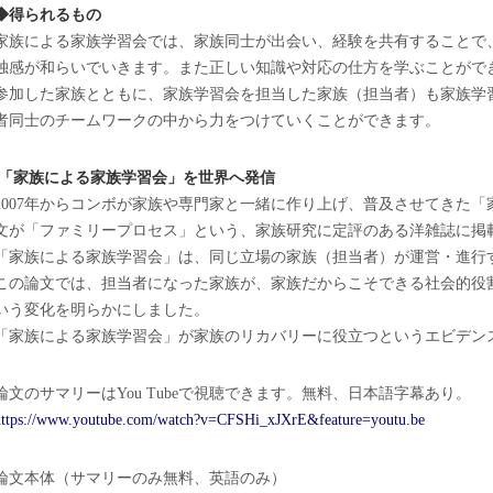
◆得られるもの
家族による家族学習会では、家族同士が出会い、経験を共有することで
独感が和らいでいきます。また正しい知識や対応の仕方を学ぶことがで
参加した家族とともに、家族学習会を担当した家族（担当者）も家族学
者同士のチームワークの中から力をつけていくことができます。
「家族による家族学習会」を世界へ発信
2007年からコンボが家族や専門家と一緒に作り上げ、
普及させてきた「
文が「ファミリープロセス」という、
家族研究に定評のある洋雑誌に掲
「
家族による家族学習会」は、同じ立場の家族（担当者）が運営・
進行
この論文では、
担当者になった家族が、
家族だからこそできる社会的役
いう変化を明らかにしました。
「
家族による家族学習会」
が家族のリカバリーに役立つというエビデン
論文のサマリーはYou Tubeで視聴できます。無料、日本語字幕あり。
ttps://www.youtube.com/watch?
v=CFSHi_xJXrE&feature=youtu.be
論文本体（サマリーのみ無料、英語のみ）