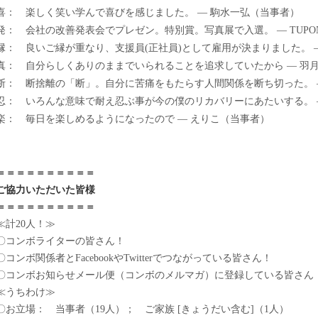
喜： 楽しく笑い学んで喜びを感じました。 — 駒水一弘（当事者）
発： 会社の改善発表会でプレゼン。特別賞。写真展で入選。 — TUPO
縁： 良いご縁が重なり、支援員(正社員)として雇用が決まりました。 
真： 自分らしくありのままでいられることを追求していたから — 羽
断： 断捨離の「断」。自分に苦痛をもたらす人間関係を断ち切った。 
忍： いろんな意味で耐え忍ぶ事が今の僕のリカバリーにあたいする。 
楽： 毎日を楽しめるようになったので — えりこ（当事者）
＝＝＝＝＝＝＝＝＝＝
ご協力いただいた皆様
＝＝＝＝＝＝＝＝＝＝
≪計20人！≫
〇コンボライターの皆さん！
〇コンボ関係者とFacebookやTwitterでつながっている皆さん！
〇コンボお知らせメール便（コンボのメルマガ）に登録している皆さん
≪うちわけ≫
〇お立場： 当事者（19人）； ご家族 [きょうだい含む]（1人）