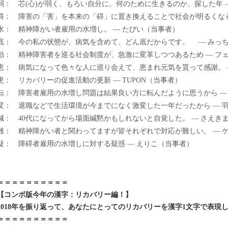
弱： 芯(心)が弱く、もろい自分に。何のために生きるのか、探した年 
碍： 障害の「害」を本来の「碍」に置き換えることで社会が明るくなる — 
水： 精神障がい者雇用の水増し。 — たびい（当事者）
底： 今の私の状態が、病気を含めて、どん底だからです。 — みっ
動： 精神障害者を巡る社会制度が、急激に変革しつつあるため — フ
恵： 病気になって色々な人に巡り会えて、恵まれ元気を貰って感謝。 
更： リカバリーの促進活動の更新 — TUPON（当事者）
転： 障害者雇用の水増し問題は結果良い方に転んだように思うから —
変： 退職などで生活環境が今までになく激変した一年だったから — 
緘： 40代になってから場面緘黙かもしれないと自覚した。 — さえき
難： 精神障がい者と関わってますが皆それぞれで対応が難しい。 — 
疑： 障碍者雇用の水増しに対する疑惑 — えりこ（当事者）
＝＝＝＝＝＝＝＝＝＝
【コンボ版今年の漢字：リカバリー編！】
2018年を振り返って、あなたにとってのリカバリーを漢字1文字で表現
＝＝＝＝＝＝＝＝＝＝