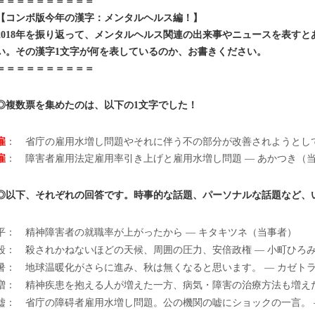
＝＝＝＝＝＝＝＝＝＝
【コンボ版今年の漢字：メンタルヘルス編！】
2018年を振り返って、メンタルヘルス関連の出来事やニュースを表す
い。その漢字1文字が何を表しているのか、お書きください。
＝＝＝＝＝＝＝＝＝＝
◎複数票を集めたのは、以下の1文字でした！
雇
： 省庁の雇用水増し問題やそれに伴う不の部分が改善されようとして
雇
： 障害者雇用法定雇用率引き上げと雇用水増し問題 — あかつき（
◎以下、それぞれの回答です。時事的な話題、パーソナルな話題など、
平： 精神障害者の就職率が上がったから — キタキツネ（当事者）
殺： 殺されかねないほどの天候、周囲の圧力、安倍政権 — 小町ひろ
暑： 地球温暖化がさらに進み、秋は無くなると思います。 — カゼト
増： 精神疾患を抱える人が増えた一方、病気・障害の治療方法も増えた
嘘： 省庁の障碍者雇用水増し問題。公の機関の嘘にショックの一言。 