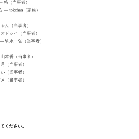
— 悠（当事者）
tokchan（家族）
ちゃん（当事者）
ェオドシイ（当事者）
— 駒水一弘（当事者）
 山本香（当事者）
羽月（当事者）
まい（当事者）
ゲメ（当事者）
してください。