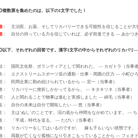
◎複数票を集めたのは、以下の1文字でした！
信
： 主治医、お薬、そしてリカバリーできる可能性を信じることが大切
信
： 自分の持っている力を信じていれば、必ず前進できる — あかつ
◎以下、それぞれの回答です。漢字1文字の中からそれぞれのリカバリ
動： 国民文化祭、ボランティアとして関われた。 — カゼトラ（当事
疾： エクストリームスポーツ並の通勤・仕事・周囲の圧力 — 小町ひ
続： 民間企業に勤め続けられているから — 宏一（当事者）
挫： リカバリーに挫折しかかってるから。 — キタキツネ（当事者）
関： 人と関わることで物事は進むと実感しました — 綿毛（当事者）
拓： 自分の未来は自分で開拓したい — 悠（当事者）
主： 主は‘ぬし’のことです。沼の底から仲間をながめています。 — 
送： 「平成」時代を送る。 — たびい（当事者）
無： リカバリーをしてはいるのですが、 嫁も子もいない状態です。 
独： 両親が亡くなり孤独になり引きこもっていることから — フェオ