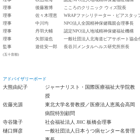
理事
後藤雅博
こころのクリニック ウィズ院長
理事
佐々木理恵
WRAPファシリテーター・ピアスタッ
理事
中川均
NPO法人全国精神保健職親会理事長
理事
丹羽大輔
認定NPO法人地域精神保健福祉機構
理事
矢部滋也
一般社団法人北海道ピアサポート協会
監事
遊佐安一郎
長谷川メンタルヘルス研究所所長
(五十音順)
アドバイザリーボード
大熊由紀子
ジャーナリスト・国際医療福祉大学院教
授
佐藤光源
東北大学名誉教授／医療法人恵風会高岡
病院特別顧問
寺谷隆子
社会福祉法人 JHC 板橋会理事
樋口輝彦
一般社団法人日本うつ病センター名誉理
事長