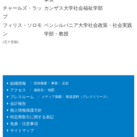
チャールズ・ラッ
カンザス大学社会福祉学部
プ
フィリス・ソロモ
ペンシルバニア大学社会政策・社会実践
ン
学部・教授
(五十音順)
組織情報
団体概要
事業
定款
アクセス
連絡先
地図
プレスルーム
メディア掲載
報道資料（プレスリリース）
会計報告
個人情報保護方針
特定商取引に関する表記
免責・注意事項
サイトマップ