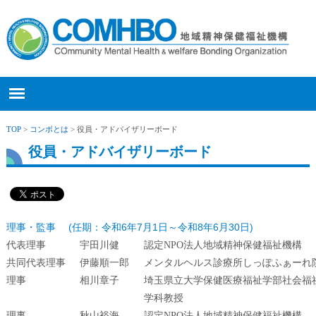
TOP
>
コンボとは
> 役員・アドバイザリーボード
役員・アドバイザリーボード
理事・監事
(任期：令和6年7月1日～令和8年6月30日)
代表理事
宇田川健
認定NPO法人地域精神保健福祉機構
共同代表理事
伊藤順一郎
メンタルヘルス診療所しっぽふぁーれ
理事
相川章子
埼玉県立大学保健医療福祉学部社会福
学科教授
理事
秋山裕海
認定NPO法人地域精神保健福祉機構