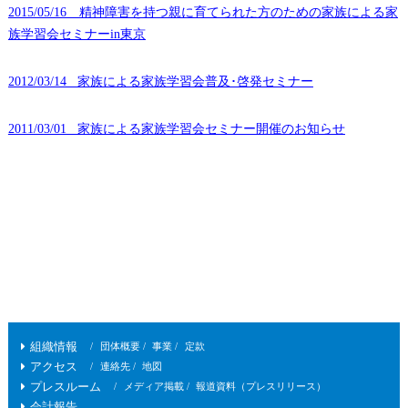
2015/05/16
精神障害を持つ親に育てられた方のための家族による家
族学習会セミナーin東京
2012/03/14 家族による家族学習会普及･啓発セミナー
2011/03/01 家族による家族学習会セミナー開催のお知らせ
組織情報
団体概要
事業
定款
アクセス
連絡先
地図
プレスルーム
メディア掲載
報道資料（プレスリリース）
会計報告