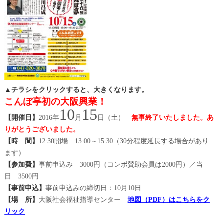
▲チラシをクリックすると、大きくなります。
こんぼ亭初の大阪興業！
10
15
【開催日】
2016年
月
日（土）
無事終了いたしました。あ
りがとうございました。
【時 間】
12:30開場 13:00～15:30（30分程度延長する場合があり
ます）
【参加費】
事前申込み 3000円（コンボ賛助会員は2000円）／当
日 3500円
【事前申込】
事前申込みの締切日：10月10日
【場 所】
大阪社会福祉指導センター
地図（PDF）はこちらをク
リック