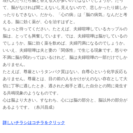
現代人だったら脳と答える人が多いのではないでしょうか。だっ
て、脳がなければ聞こえないし見えないので、悲しかったり嬉しか
ったりもできない。だから、「心の病」は「脳の病気」なんだと考
える。脳に効く薬が、心を治すはずと。
ちょっと待ってください。たとえば、夫婦喧嘩しているカップルの
脳は、とっても興奮しています。では、夫婦喧嘩は脳がしているの
でしょうか。脳に効く薬を飲めば、夫婦円満になるのでしょうか。
いいえ、夫婦喧嘩は夫と妻の「関係性」で生じる現象です。怒りや
不満に脳が関わってはいるけれど、脳は夫婦喧嘩の一部だけでしか
ありません。
たとえば、尊厳というタンパク質はない。自尊心という化学反応も
ありません。尊厳とは、目の前の人をかけがえのない存在として大
切に丁寧に遇したとき、遇された相手と遇した自分との間に発生す
る共鳴現象のようなものです。
心は脳より大きい。すなわち、心には脳の部分と、脳以外の部分が
あるようです。（糸川昌成）
詳しいチラシはコチラをクリック