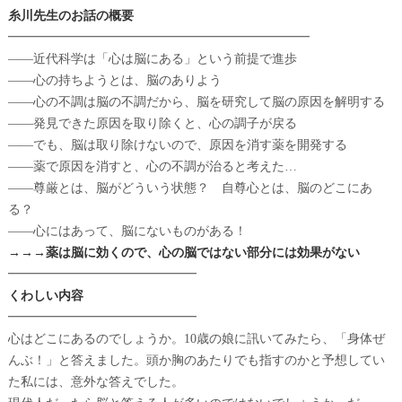
糸川先生のお話の概要
━━━━━━━━━━━━━━━━━━━━━━━━
――近代科学は「心は脳にある」という前提で進歩
――心の持ちようとは、脳のありよう
――心の不調は脳の不調だから、脳を研究して脳の原因を解明する
――発見できた原因を取り除くと、心の調子が戻る
――でも、脳は取り除けないので、原因を消す薬を開発する
――薬で原因を消すと、心の不調が治ると考えた…
――尊厳とは、脳がどういう状態？ 自尊心とは、脳のどこにあ
る？
――心にはあって、脳にないものがある！
→→→薬は脳に効くので、心の脳ではない部分には効果がない
━━━━━━━━━━━━━━━
くわしい内容
━━━━━━━━━━━━━━━
心はどこにあるのでしょうか。10歳の娘に訊いてみたら、「身体ぜ
んぶ！」と答えました。頭か胸のあたりでも指すのかと予想してい
た私には、意外な答えでした。