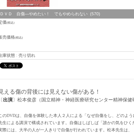
ＤＶＤ 自傷―やめたい！ でもやめられない (570)
定価
(税込)
販売価格
(税込)
在庫状態 : 売り切れ
見える傷の背後には見えない傷がある！
〔
出演
〕松本俊彦（国立精神・神経医療研究センター精神保健
このDVDは、自傷を体験した本人２人による「なぜ自傷をし、どのよう
先生による講演で構成されています。自傷はしばしば「誰かの気をひく
実際には、大半の人が一人きりで自傷が行われています。松本先生は、