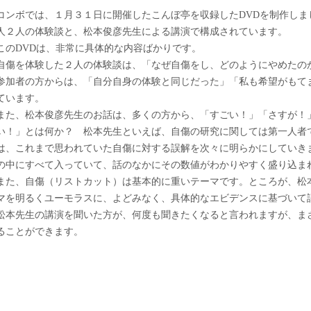
コンボでは、１月３１日に開催したこんぼ亭を収録したDVDを制作しま
人２人の体験談と、松本俊彦先生による講演で構成されています。
このDVDは、非常に具体的な内容ばかりです。
自傷を体験した２人の体験談は、「なぜ自傷をし、どのようにやめたの
参加者の方からは、「自分自身の体験と同じだった」「私も希望がもて
ています。
また、松本俊彦先生のお話は、多くの方から、「すごい！」「さすが！
い！」とは何か？ 松本先生といえば、自傷の研究に関しては第一人者
は、これまで思われていた自傷に対する誤解を次々に明らかにしていき
の中にすべて入っていて、話のなかにその数値がわかりやすく盛り込ま
また、自傷（リストカット）は基本的に重いテーマです。ところが、松
マを明るくユーモラスに、よどみなく、具体的なエビデンスに基づいて
松本先生の講演を聞いた方が、何度も聞きたくなると言われますが、まさ
ることができます。