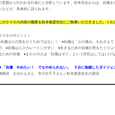
の意図から行われる行為だと分析しています。松本先生からは、自傷を
となどが、具体的に語られます。
このＤＶＤの内容の概要を松本俊彦先生にご執筆いただきました。くわ
ＤＶＤのポイント！
●自傷は人の気をひくためではない！ ●自傷は「心の痛み」をおさえて
の ●自傷はエスカレートしやすい ●生きるための自傷が死をたぐりよ
るための自傷 ●まわりの人は「自傷はダメ」という対応はしてはいけ
▼「自傷 やめたい！ でもやめられない」 ５分に短縮したダイジェ
体験談 まゆかんさん 市川左千子さん／松本俊彦先生の講演
動
画
プ
レ
ー