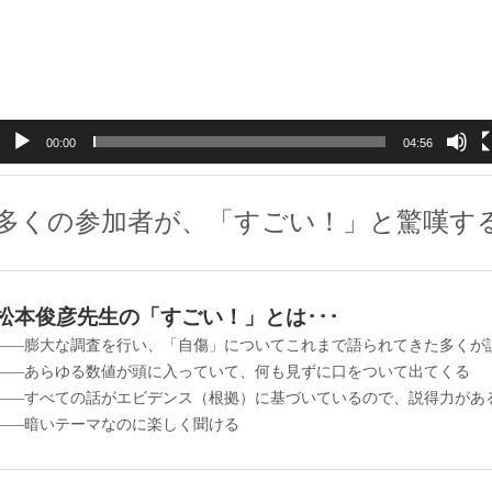
ヤ
ー
00:00
04:56
多くの参加者が、「すごい！」と驚嘆す
松本俊彦先生の「すごい！」とは･･･
――膨大な調査を行い、「自傷」についてこれまで語られてきた多くが
――あらゆる数値が頭に入っていて、何も見ずに口をついて出てくる
――すべての話がエビデンス（根拠）に基づいているので、説得力があ
――暗いテーマなのに楽しく聞ける