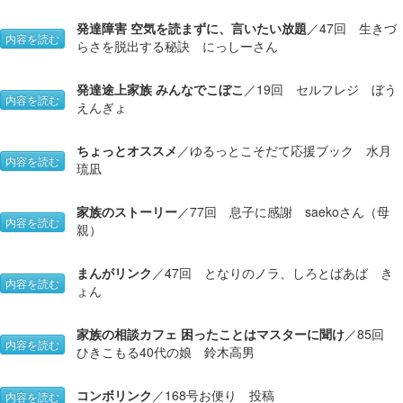
発達障害 空気を読まずに、言いたい放題
／47回 生きづ
内容を読む
らさを脱出する秘訣 にっしーさん
発達途上家族 みんなでこぼこ
／19回 セルフレジ ぼう
内容を読む
えんぎょ
ちょっとオススメ
／ゆるっとこそだて応援ブック 水月
内容を読む
琉凪
家族のストーリー
／77回 息子に感謝 saekoさん（母
内容を読む
親）
まんがリンク
／47回 となりのノラ、しろとばあば き
内容を読む
ょん
家族の相談カフェ 困ったことはマスターに聞け
／85回
内容を読む
ひきこもる40代の娘 鈴木高男
コンボリンク
／168号お便り 投稿
内容を読む