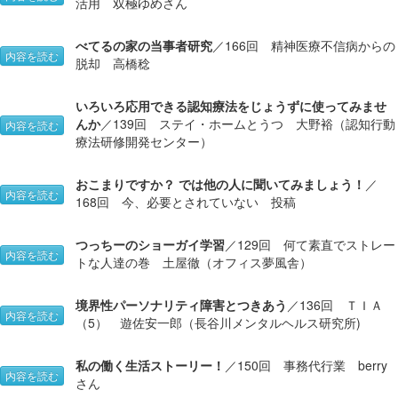
活用 双極ゆめさん
べてるの家の当事者研究
／166回 精神医療不信病からの
内容を読む
脱却 高橋稔
いろいろ応用できる認知療法をじょうずに使ってみませ
んか
／139回 ステイ・ホームとうつ 大野裕（認知行動
内容を読む
療法研修開発センター）
おこまりですか？ では他の人に聞いてみましょう！
／
内容を読む
168回 今、必要とされていない 投稿
つっちーのショーガイ学習
／129回 何て素直でストレー
内容を読む
トな人達の巻 土屋徹（オフィス夢風舎）
境界性パーソナリティ障害とつきあう
／136回 ＴＩＡ
内容を読む
（5） 遊佐安一郎（長谷川メンタルヘルス研究所)
私の働く生活ストーリー！
／150回 事務代行業 berry
内容を読む
さん