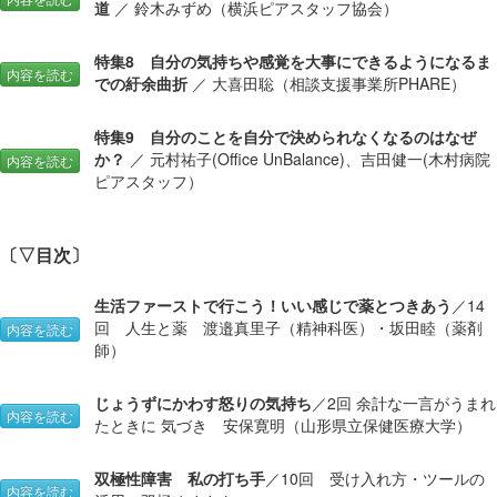
道
／ 鈴木みずめ（横浜ピアスタッフ協会）
特集8 自分の気持ちや感覚を大事にできるようになるま
内容を読む
での紆余曲折
／ 大喜田聡（相談支援事業所PHARE）
特集9 自分のことを自分で決められなくなるのはなぜ
か？
／ 元村祐子(Office UnBalance)、吉田健一(木村病院
内容を読む
ピアスタッフ）
〔▽目次〕
生活ファーストで行こう！いい感じで薬とつきあう
／14
回 人生と薬 渡邉真里子（精神科医）・坂田睦（薬剤
内容を読む
師）
じょうずにかわす怒りの気持ち
／2回 余計な一言がうまれ
内容を読む
たときに 気づき 安保寛明（山形県立保健医療大学）
双極性障害 私の打ち手
／10回 受け入れ方・ツールの
内容を読む