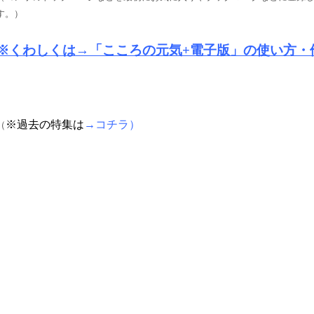
す。）
※くわしくは→「こころの元気+電子版」の使い方・
※過去の特集は
→コチラ）
（