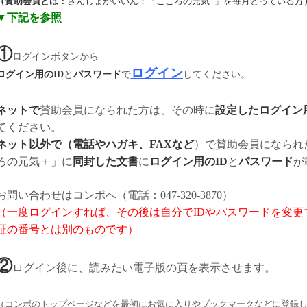
（賛助会員とは：
さんじょかいいん：「こころの元気+」を毎月とっている方
▼下記を参照
①
ログインボタンから
ログイン
ログイン用のID
と
パスワード
で
してください。
ネットで
賛助会員になられた方は、その時に
設定したログイン
てください。
ネット以外で（電話やハガキ、FAXなど
）で賛助会員になられ
ろの元気＋」に
同封した文書
に
ログイン用のID
と
パスワード
が
お問い合わせはコンボへ（電話：047-320-3870）
（一度ログインすれば、その後は自分でIDやパスワードを変更
証の番号とは別のものです）
②
ログイン後に、読みたい電子版の頁を表示させます。
（コンボのトップページなどを最初にお気に入りやブックマークなどに登録