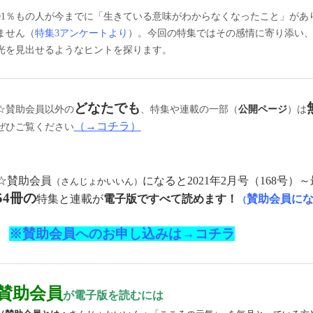
91％もの人が今までに「生きている意味がわからなくなったこと」があ
ません（
特集3アンケートより
）。今回の特集ではその感情に寄り添い
光を見出せるようなヒントを探ります。
どなたでも
☆賛助会員以外の
、特集や連載の一部（
公開ページ
）は
（→コチラ）
ぜひご覧ください
☆賛助会員
になると2021年2月号（168号）～
（さんじょかいいん）
54冊の
特集と連載が
電子版ですべて読めます！
賛助会員に
（
※
賛助会員へのお申し込みは→コチラ
賛助会員
が電子版を読むには